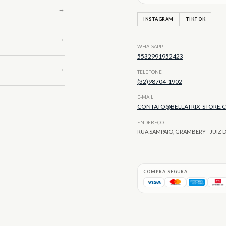
INSTAGRAM
TIKTOK
WHATSAPP
5532991952423
TELEFONE
(32)98704-1902
E-MAIL
CONTATO@BELLATRIX-STORE.
ENDEREÇO
RUA SAMPAIO, GRAMBERY - JUIZ 