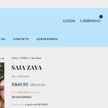
0
LOGIN
CARRINHO
TOS
CONTATO
QUEM SOMOS
Início
|
GINGA
|
Saia Zaya
SAIA ZAYA
SKU:
SZXX-MRE
R$69,90
R$119,90
2
x de
R$34,95
sem juros
Ver mais detalhes
Frete grátis
a partir de
R$199,00