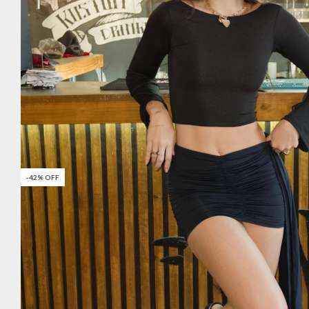
-
42
%
OFF