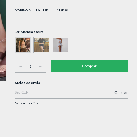
FACEBOOK
TWITTER
PINTEREST
Cor:
Marrom escuro
Entregas para o CEP:
Meios de envio
Calcular
Não sei meu CEP