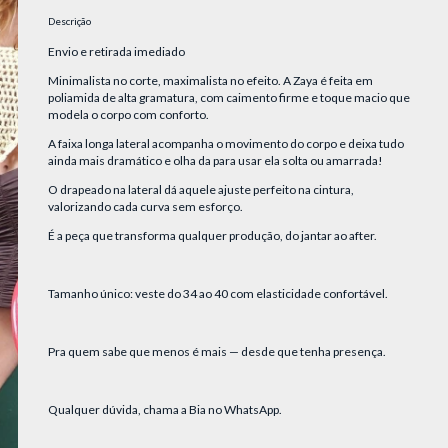
Descrição
Envio e retirada imediado
Minimalista no corte, maximalista no efeito. A Zaya é feita em
poliamida de alta gramatura, com caimento firme e toque macio que
modela o corpo com conforto.
A faixa longa lateral acompanha o movimento do corpo e deixa tudo
ainda mais dramático e olha da para usar ela solta ou amarrada!
O drapeado na lateral dá aquele ajuste perfeito na cintura,
valorizando cada curva sem esforço.
É a peça que transforma qualquer produção, do jantar ao after.
Tamanho único: veste do 34 ao 40 com elasticidade confortável.
Pra quem sabe que menos é mais — desde que tenha presença.
Qualquer dúvida, chama a Bia no WhatsApp.