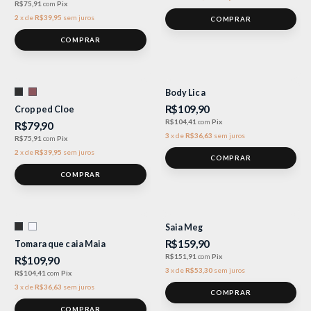
R$75,91
com
Pix
2
x
de
R$39,95
sem juros
COMPRAR
Body Lica
R$109,90
Cropped Cloe
R$104,41
com
Pix
R$79,90
3
x
de
R$36,63
sem juros
R$75,91
com
Pix
2
x
de
R$39,95
sem juros
COMPRAR
Saia Meg
R$159,90
Tomara que caia Maia
R$151,91
com
Pix
R$109,90
3
x
de
R$53,30
sem juros
R$104,41
com
Pix
3
x
de
R$36,63
sem juros
COMPRAR
COMPRAR