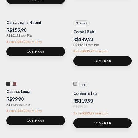
Calça Jeans Naomi
3 cores
R$159,90
Corset Babi
R$151,91
com
Pix
R$149,90
3
x
de
R$53,30
sem juros
R$142,41
com
Pix
3
x
de
R$49,97
sem juros
COMPRAR
COMPRAR
-
25
%
OFF
+1
Casaco Luma
Conjunto Iza
R$99,90
R$119,90
R$94,91
com
Pix
R$159,90
3
x
de
R$33,30
sem juros
3
x
de
R$39,97
sem juros
COMPRAR
COMPRAR