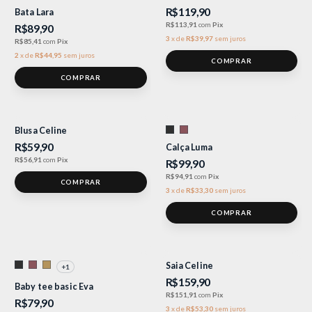
R$119,90
Bata Lara
R$113,91
com
Pix
R$89,90
3
x
de
R$39,97
sem juros
R$85,41
com
Pix
2
x
de
R$44,95
sem juros
COMPRAR
Blusa Celine
R$59,90
Calça Luma
R$56,91
com
Pix
R$99,90
R$94,91
com
Pix
3
x
de
R$33,30
sem juros
COMPRAR
Saia Celine
+1
R$159,90
Baby tee basic Eva
R$151,91
com
Pix
R$79,90
3
x
de
R$53,30
sem juros