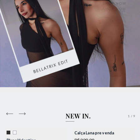
NEW IN.
1
/
9
FRETE GRÁTIS
Calça Lana pre venda