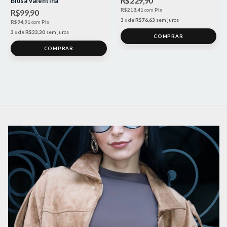
R$229,90
Blusa Valentina
R$218,41
com
Pix
R$99,90
3
x
de
R$76,63
sem juros
R$94,91
com
Pix
3
x
de
R$33,30
sem juros
COMPRAR
COMPRAR